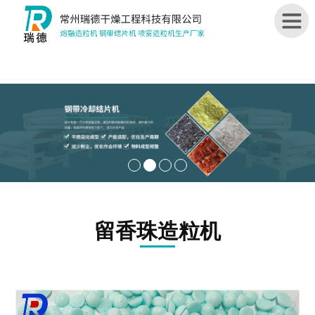
首
页
关
于
我
们
造
留香珠造粒机
粒
机
结
片
机