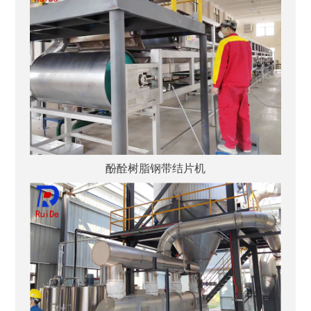
酚酫树脂钢带结片机