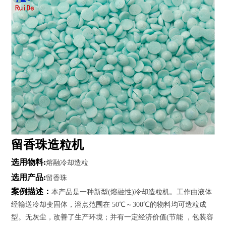
工
程
案
例
新
闻
动
态
服
留香珠造粒机
务
支
选用物料:
熔融冷却造粒
持
选用产品:
留香珠
案例描述：
本产品是一种新型(熔融性)冷却造粒机。工作由液体
联
系
经输送冷却变固体，溶点范围在 50℃～300℃的物料均可造粒成
我
型。无灰尘，改善了生产环境；并有一定经济价值(节能 ，包装容
们