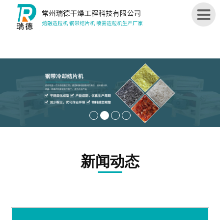
首
页
关
于
我
们
造
新闻动态
粒
机
结
片
机