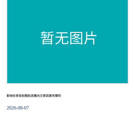
工
程
案
例
新
闻
动
态
服
务
支
影响松香造粒颗粒质量的主要因素有哪些
持
2026-08-07
联
系
我
们