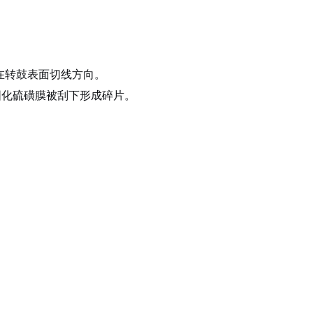
在转鼓表面切线方向。
固化硫磺膜被刮下形成碎片。