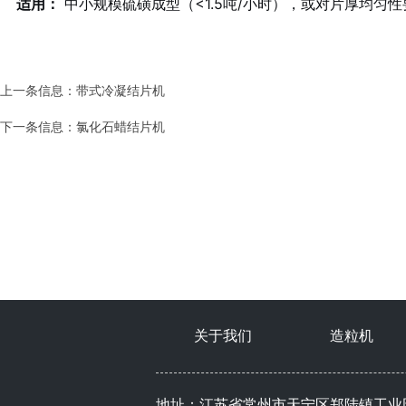
适用：
中小规模硫磺成型（<1.5吨/小时），或对片厚均匀
上一条信息：
带式冷凝结片机
下一条信息：
氯化石蜡结片机
关于我们
造粒机
地址：江苏省常州市天宁区郑陆镇工业园 销