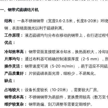
一、钢带式硫磺结片机
结构：
一条不锈钢钢带（宽度0.6-2.5米，长度8-20米
钢，表面镜面抛光以利于硫磺剥离。
工作原理：
液态硫磺均匀分布在移动的钢带上，在行进过程
优点：
冷却效率高：
钢带背面直接喷淋冷却水，换热面积大，冷却速
片厚均匀：
通过布料器可精确控制液膜厚度（2-5 mm）
操作灵活：
钢带速度可调（5-20 m/min），易于适应不
产品质量好：
片状硫磺表面光滑，细粉少，不易氧化。
缺点：
占地较大：
设备长度较长（10-20米），需要较大厂房。
钢带成本高：
不锈钢钢带为易损件，更换费用较高（数万至
维护较复杂：
钢带跑偏、刮刀调整等需要定期维护。