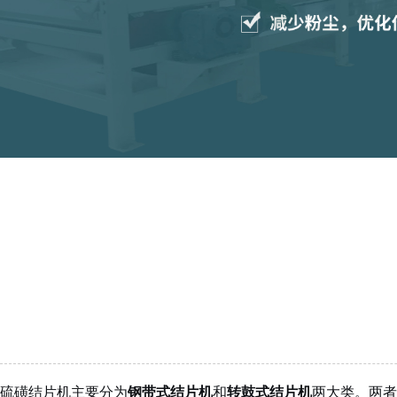
硫磺结片机主要分为
钢带式结片机
和
转鼓式结片机
两大类。两者