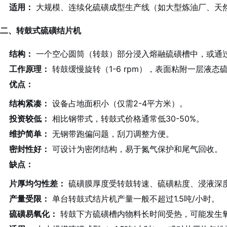
适用：
大规模、连续化硫磺成型生产线（如大型炼油厂、天然
二、转鼓式硫磺结片机
结构：
一个空心圆筒（转鼓）部分浸入熔融硫磺槽中，或通
工作原理：
转鼓缓慢旋转（1-6 rpm），表面粘附一层
优点：
结构紧凑：
设备占地面积小（仅需2-4平方米）。
投资较低：
相比钢带式，转鼓式价格通常低30-50%。
维护简单：
无钢带跑偏问题，刮刀调整方便。
密封性好：
可设计为密闭结构，易于氮气保护和尾气回收。
缺点：
片厚均匀性差：
硫磺膜厚度受转鼓转速、硫磺粘度、浸液深
产量受限：
单台转鼓式结片机产量一般不超过1.5吨/小时。
硫磺易氧化：
转鼓下方硫磺槽内物料长时间受热，可能发生