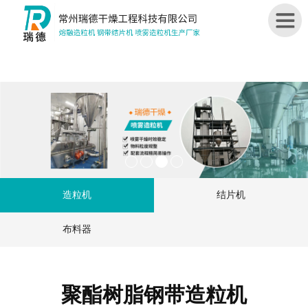
首
页
关
于
我
们
造粒机
结片机
造
粒
布料器
机
结
片
聚酯树脂钢带造粒机
机