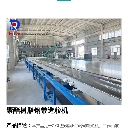
工
程
案
例
新
闻
动
态
服
务
支
持
聚酯树脂钢带造粒机
联
系
我
产品描述：
本产品是一种新型(熔融性)冷却造粒机。工作由液
们